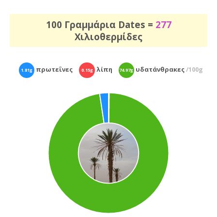
100 Γραμμάρια Dates =
277
Χιλιοθερμίδες
πρωτεΐνες
λίπη
υδατάνθρακες
/100g
1.81g
0.15g
74.97g