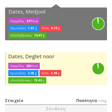
Dates, Medjool
Θερμίδες ·
277
kcal
πρωτεΐνες ·
1.81
g
λίπη ·
0.15
g
υδατάνθρακες ·
74.97
g
Dates, Deglet noor
Θερμίδες ·
282
kcal
πρωτεΐνες ·
2.45
g
λίπη ·
0.39
g
υδατάνθρακες ·
75.03
g
Στοιχείο
Ποσότητα
/100g
Σύνθεση