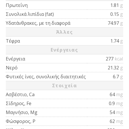
Πρωτεΐνη
1.81
g
Συνολικά λιπίδια (fat)
0.15
g
Υδατάνθρακες, με τη διαφορά
74.97
g
Άλλες
Τέφρα
1.74
g
Ενέργειας
Ενέργεια
277
kcal
Νερό
21.32
g
Φυτικές ίνες, συνολικής διαιτητικές
6.7
g
Στοιχεία
Ασβέστιο, Ca
64
mg
Σίδηρος, Fe
0.9
mg
Μαγνήσιο, Mg
54
mg
Φώσφορος, P
62
mg