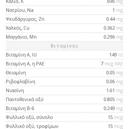
Κάλιο, K
696
mg
Νατρίου, Na
1
mg
Ψευδάργυρος, Zn
0.44
mg
Χαλκός, Cu
0.362
mg
Μαγγάνιο, Mn
0.296
mg
Βιταμίνες
Βιταμίνη Α, IU
149
IU
Βιταμίνη Α, η ΡΑΕ
7
mcg RAE
Θειαμίνη
0.05
mg
Ριβοφλαβίνη
0.06
mg
Νιασίνη
1.61
mg
Παντοθενικό οξύ
0.805
mg
Βιταμίνη Β-6
0.249
mg
Φυλλικό οξύ, σύνολο
15
mcg
Φυλλικό οξύ, τροφίμων
15
mcg