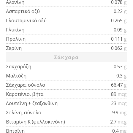
Αλανίνη
0.078
g
Ασπαρτικό οξύ
0.22
g
Γλουταμινικό οξύ
0.265
g
Γλυκίνη
0.09
g
Προλίνη
0.111
g
Σερίνη
0.062
g
Σάκχαρα
Σακχαρόζη
0.53
g
Μαλτόζη
0.3
g
Σάκχαρα, σύνολο
66.47
g
Καροτένιο, βήτα
89
mcg
Λουτεΐνη + ζεαξανθίνη
23
mcg
Χολίνη, σύνολο
9.9
mg
Βιταμίνη Κ (φυλλοκινόνη)
2.7
mcg
Βηταΐνη
0.4
mg