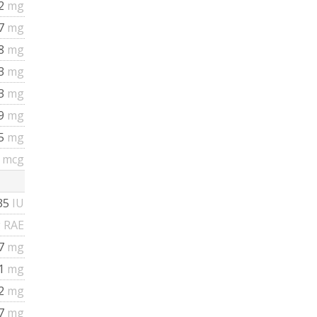
2
mg
7
mg
8
mg
3
mg
13
mg
79
mg
25
mg
3
mcg
35
IU
 RAE
.7
mg
01
mg
32
mg
87
mg