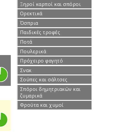
Ξηροί καρποί και σπόροι
Ορεκτικά
Όσπρια
Παιδικές τροφές
Ποτά
Πουλερικά
Πρόχειρο φαγητό
Σνακ
Σούπες και σάλτσες
Σπόροι δημητριακών και
ζυμαρικά
Φρούτα και χυμοί