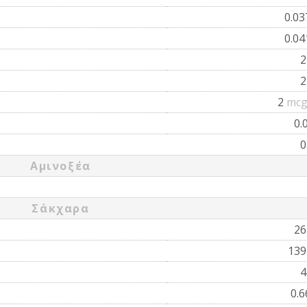
0.0
0.0
2
mcg
0.
0
Αμινοξέα
Σάκχαρα
26
13
0.