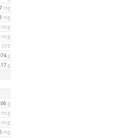
37
mg
41
mg
2
mcg
2
mcg
 DFE
074
g
.17
g
.06
g
9
mcg
4
mcg
66
mg