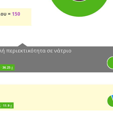
ιου =
150
ή περιεκτικότητα σε νάτριο
 ·
36.25
g
 ·
11.9
g