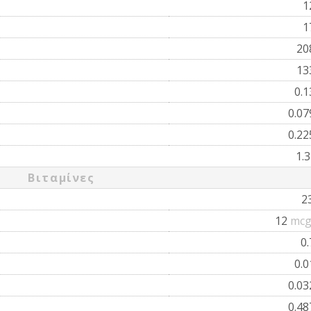
1
1
20
13
0.
0.0
0.2
1.
Βιταμίνες
2
12
mcg
0
0.
0.0
0.4