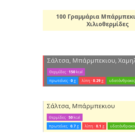
100 Γραμμάρια Μπάρμπεκ
Χιλιοθερμίδες
Σάλτσα, Μπάρμπεκιου, Χαμηλ
Θερμίδες ·
150
kcal
πρωτεΐνες ·
0
g
λίπη ·
0.29
g
υδατάνθρακες
Σάλτσα, Μπάρμπεκιου
Θερμίδες ·
50
kcal
πρωτεΐνες ·
0.7
g
λίπη ·
0.1
g
υδατάνθρακες