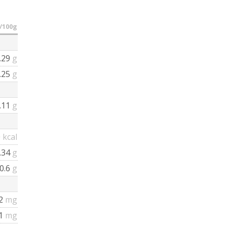
/100g
.29
g
.25
g
.11
g
0
kcal
.34
g
0.6
g
2
mg
21
mg