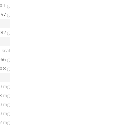
0.1
g
.57
g
.82
g
0
kcal
66
g
0.8
g
0
mg
38
mg
0
mg
0
mg
2
mg