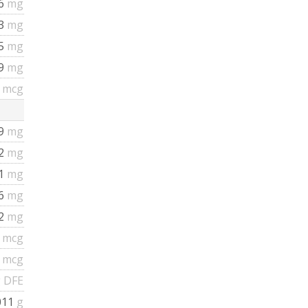
6
mg
43
mg
35
mg
99
mg
8
mcg
59
mg
52
mg
51
mg
76
mg
.2
mg
8
mcg
8
mcg
 DFE
011
g