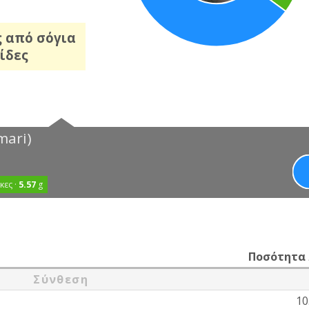
ς από σόγια
ίδες
mari)
ες ·
5.57
g
Ποσότητα
Σύνθεση
10