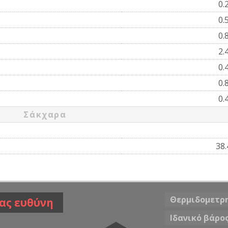
0.
0.
0.
2.
0.
0.
0.
Σάκχαρα
38
Θερμιδομετρ
ας ευθύνη
Ιδανικό βάρο