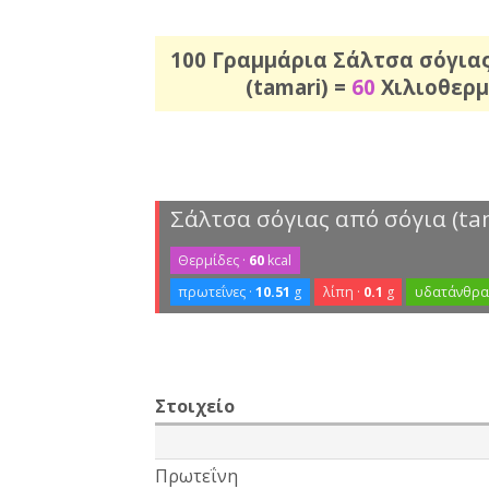
100 Γραμμάρια Σάλτσα σόγια
(tamari) =
60
Χιλιοθερμ
Σάλτσα σόγιας από σόγια (ta
Θερμίδες ·
60
kcal
πρωτεΐνες ·
10.51
g
λίπη ·
0.1
g
υδατάνθρακ
Στοιχείο
Πρωτεΐνη