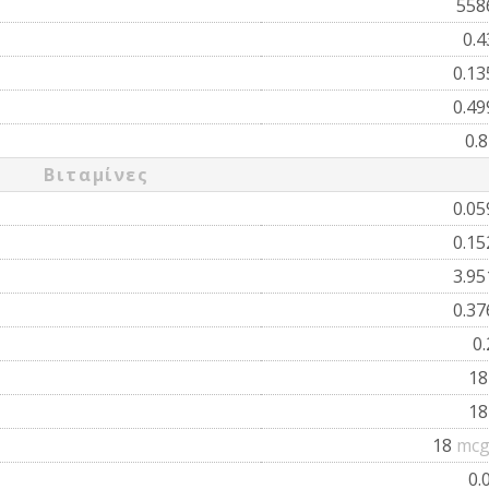
558
0.
0.1
0.4
0.
Βιταμίνες
0.0
0.1
3.9
0.3
0
1
1
18
mcg
0.