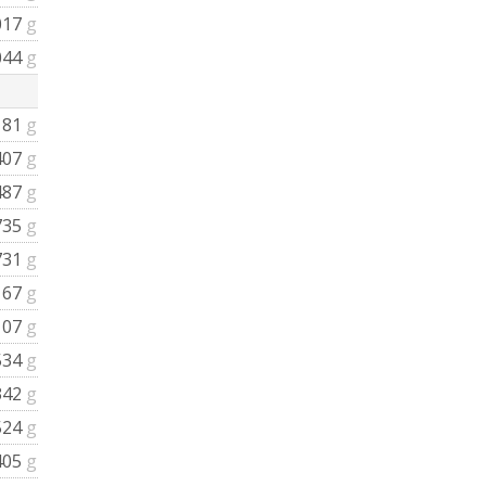
017
g
044
g
181
g
407
g
487
g
735
g
731
g
167
g
107
g
534
g
342
g
524
g
405
g