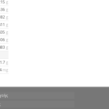
215
g
536
g
882
g
411
g
435
g
806
g
483
g
1.7
g
.4
mg
ητής
ς