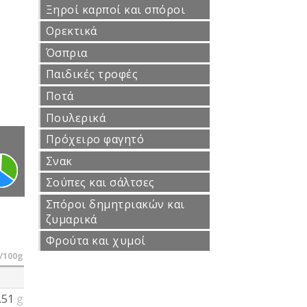
Ξηροί καρποί και σπόροι
Ορεκτικά
Όσπρια
Παιδικές τροφές
Ποτά
Πουλερικά
Πρόχειρο φαγητό
Σνακ
Σούπες και σάλτσες
Σπόροι δημητριακών και
ζυμαρικά
Φρούτα και χυμοί
/100g
.51
g