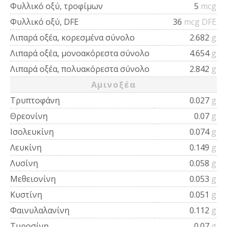
Φυλλικό οξύ, τροφίμων
5
mcg
Φυλλικό οξύ, DFE
36
mcg DFE
Λιπαρά οξέα, κορεσμένα σύνολο
2.682
g
Λιπαρά οξέα, μονοακόρεστα σύνολο
4.654
g
Λιπαρά οξέα, πολυακόρεστα σύνολο
2.842
g
Αμινοξέα
Τρυπτοφάνη
0.027
g
Θρεονίνη
0.07
g
Ισολευκίνη
0.074
g
Λευκίνη
0.149
g
Λυσίνη
0.058
g
Μεθειονίνη
0.053
g
Κυστίνη
0.051
g
Φαινυλαλανίνη
0.112
g
Τυροσίνη
0.07
g