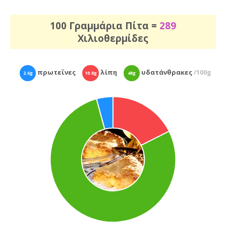
100 Γραμμάρια Πίτα =
289
Χιλιοθερμίδες
πρωτεΐνες
λίπη
υδατάνθρακες
/100g
2.6g
10.8g
48g