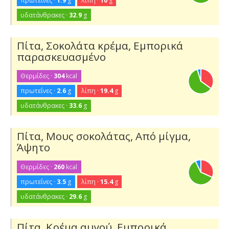
πρωτεΐνες ·
1.9
g
λίπη ·
10
g
υδατάνθρακες ·
32.9
g
Πίτα, Σοκολάτα κρέμα, Εμπορικά
παρασκευασμένο
Θερμίδες ·
304
kcal
πρωτεΐνες ·
2.6
g
λίπη ·
19.4
g
υδατάνθρακες ·
33.6
g
Πίτα, Μους σοκολάτας, Από μίγμα,
Άψητο
Θερμίδες ·
260
kcal
πρωτεΐνες ·
3.5
g
λίπη ·
15.4
g
υδατάνθρακες ·
29.6
g
Πίτα, Κρέμα αυγού, Εμπορικά