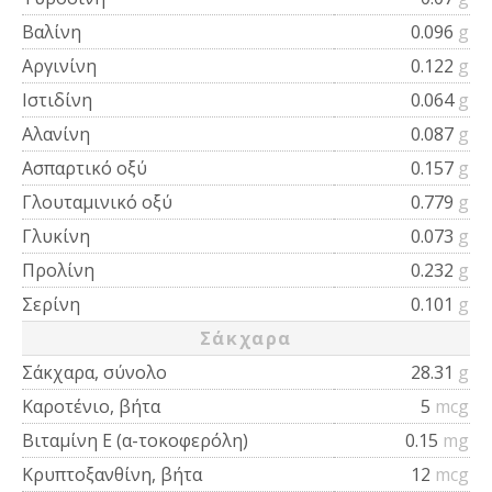
Βαλίνη
0.096
g
Αργινίνη
0.122
g
Ιστιδίνη
0.064
g
Αλανίνη
0.087
g
Ασπαρτικό οξύ
0.157
g
Γλουταμινικό οξύ
0.779
g
Γλυκίνη
0.073
g
Προλίνη
0.232
g
Σερίνη
0.101
g
Σάκχαρα
Σάκχαρα, σύνολο
28.31
g
Καροτένιο, βήτα
5
mcg
Βιταμίνη Ε (α-τοκοφερόλη)
0.15
mg
Κρυπτοξανθίνη, βήτα
12
mcg