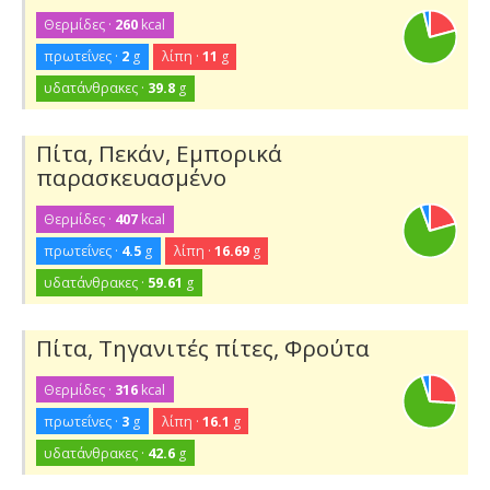
Θερμίδες ·
260
kcal
πρωτεΐνες ·
2
g
λίπη ·
11
g
υδατάνθρακες ·
39.8
g
Πίτα, Πεκάν, Εμπορικά
παρασκευασμένο
Θερμίδες ·
407
kcal
πρωτεΐνες ·
4.5
g
λίπη ·
16.69
g
υδατάνθρακες ·
59.61
g
Πίτα, Τηγανιτές πίτες, Φρούτα
Θερμίδες ·
316
kcal
πρωτεΐνες ·
3
g
λίπη ·
16.1
g
υδατάνθρακες ·
42.6
g