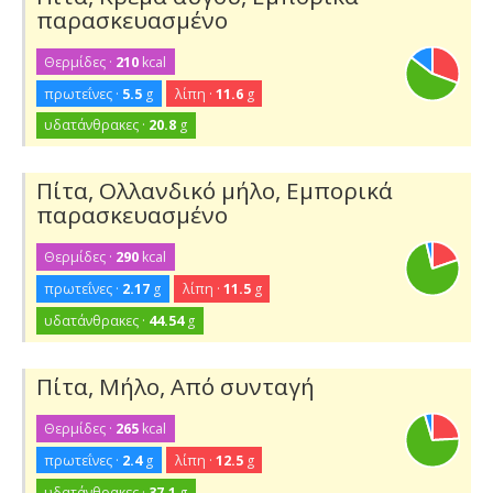
παρασκευασμένο
Θερμίδες ·
210
kcal
πρωτεΐνες ·
5.5
g
λίπη ·
11.6
g
υδατάνθρακες ·
20.8
g
Πίτα, Ολλανδικό μήλο, Εμπορικά
παρασκευασμένο
Θερμίδες ·
290
kcal
πρωτεΐνες ·
2.17
g
λίπη ·
11.5
g
υδατάνθρακες ·
44.54
g
Πίτα, Μήλο, Από συνταγή
Θερμίδες ·
265
kcal
πρωτεΐνες ·
2.4
g
λίπη ·
12.5
g
υδατάνθρακες ·
37.1
g