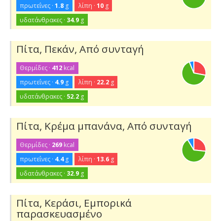
πρωτεΐνες ·
1.8
g
λίπη ·
10
g
υδατάνθρακες ·
34.9
g
Πίτα, Πεκάν, Από συνταγή
Θερμίδες ·
412
kcal
πρωτεΐνες ·
4.9
g
λίπη ·
22.2
g
υδατάνθρακες ·
52.2
g
Πίτα, Κρέμα μπανάνα, Από συνταγή
Θερμίδες ·
269
kcal
πρωτεΐνες ·
4.4
g
λίπη ·
13.6
g
υδατάνθρακες ·
32.9
g
Πίτα, Κεράσι, Εμπορικά
παρασκευασμένο