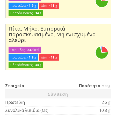
πρωτεΐνες ·
1.9
g
λίπη ·
11
g
υδατάνθρακες ·
34
g
Πίτα, Μήλο, Εμπορικά
παρασκευασμένο, Μη ενισχυμένο
αλεύρι
Θερμίδες ·
237
kcal
πρωτεΐνες ·
1.9
g
λίπη ·
11
g
υδατάνθρακες ·
34
g
Στοιχείο
Ποσότητα
/100g
Σύνθεση
Πρωτεΐνη
2.6
g
Συνολικά λιπίδια (fat)
10.8
g