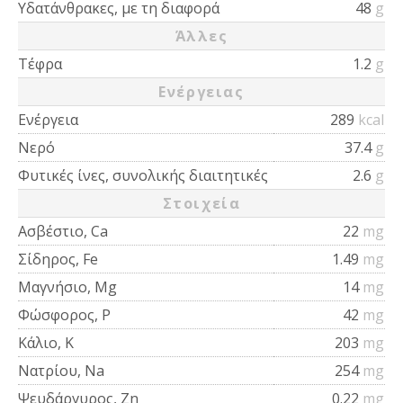
Υδατάνθρακες, με τη διαφορά
48
g
Άλλες
Τέφρα
1.2
g
Ενέργειας
Ενέργεια
289
kcal
Νερό
37.4
g
Φυτικές ίνες, συνολικής διαιτητικές
2.6
g
Στοιχεία
Ασβέστιο, Ca
22
mg
Σίδηρος, Fe
1.49
mg
Μαγνήσιο, Mg
14
mg
Φώσφορος, P
42
mg
Κάλιο, K
203
mg
Νατρίου, Na
254
mg
Ψευδάργυρος, Zn
0.22
mg