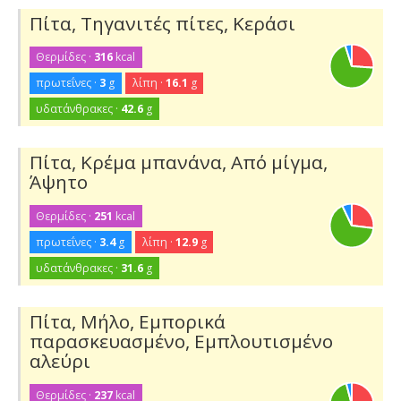
Πίτα, Τηγανιτές πίτες, Κεράσι
Θερμίδες ·
316
kcal
πρωτεΐνες ·
3
g
λίπη ·
16.1
g
υδατάνθρακες ·
42.6
g
Πίτα, Κρέμα μπανάνα, Από μίγμα,
Άψητο
Θερμίδες ·
251
kcal
πρωτεΐνες ·
3.4
g
λίπη ·
12.9
g
υδατάνθρακες ·
31.6
g
Πίτα, Μήλο, Εμπορικά
παρασκευασμένο, Εμπλουτισμένο
αλεύρι
Θερμίδες ·
237
kcal