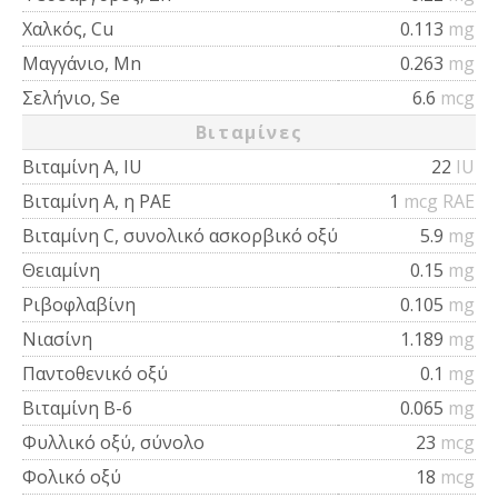
Χαλκός, Cu
0.113
mg
Μαγγάνιο, Mn
0.263
mg
Σελήνιο, Se
6.6
mcg
Βιταμίνες
Βιταμίνη Α, IU
22
IU
Βιταμίνη Α, η ΡΑΕ
1
mcg RAE
Βιταμίνη C, συνολικό ασκορβικό οξύ
5.9
mg
Θειαμίνη
0.15
mg
Ριβοφλαβίνη
0.105
mg
Νιασίνη
1.189
mg
Παντοθενικό οξύ
0.1
mg
Βιταμίνη Β-6
0.065
mg
Φυλλικό οξύ, σύνολο
23
mcg
Φολικό οξύ
18
mcg