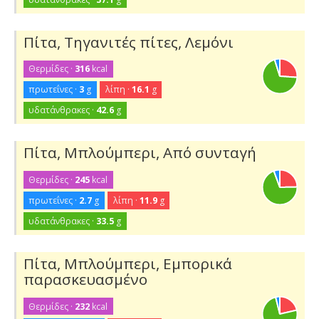
Πίτα, Τηγανιτές πίτες, Λεμόνι
Θερμίδες ·
316
kcal
πρωτεΐνες ·
3
g
λίπη ·
16.1
g
υδατάνθρακες ·
42.6
g
Πίτα, Μπλούμπερι, Από συνταγή
Θερμίδες ·
245
kcal
πρωτεΐνες ·
2.7
g
λίπη ·
11.9
g
υδατάνθρακες ·
33.5
g
Πίτα, Μπλούμπερι, Εμπορικά
παρασκευασμένο
Θερμίδες ·
232
kcal