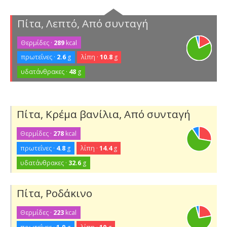
Πίτα, Λεπτό, Από συνταγή
Θερμίδες ·
289
kcal
πρωτεΐνες ·
2.6
g
λίπη ·
10.8
g
υδατάνθρακες ·
48
g
Πίτα, Κρέμα βανίλια, Από συνταγή
Θερμίδες ·
278
kcal
πρωτεΐνες ·
4.8
g
λίπη ·
14.4
g
υδατάνθρακες ·
32.6
g
Πίτα, Ροδάκινο
Θερμίδες ·
223
kcal