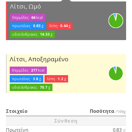
Λίτσι, Ωμό
Θερμίδες ·
66
kcal
πρωτεΐνες ·
0.83
g
λίπη ·
0.44
g
υδατάνθρακες ·
16.53
g
Λίτσι, Αποξηραμένο
Θερμίδες ·
277
kcal
πρωτεΐνες ·
3.8
g
λίπη ·
1.2
g
υδατάνθρακες ·
70.7
g
Στοιχείο
Ποσότητα
/100g
Σύνθεση
Πρωτεΐνη
0.83
g