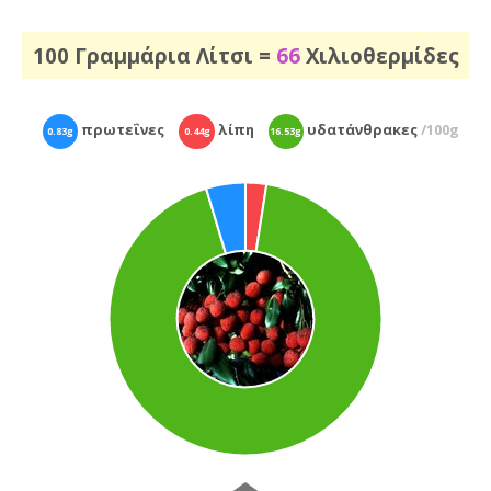
100 Γραμμάρια Λίτσι =
66
Χιλιοθερμίδες
πρωτεΐνες
λίπη
υδατάνθρακες
/100g
0.83g
0.44g
16.53g