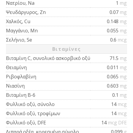
Νατρίου, Na
1
mg
Ψευδάργυρος, Zn
0.07
mg
Χαλκός, Cu
0.148
mg
Μαγγάνιο, Mn
0.055
mg
Σελήνιο, Se
0.6
mcg
Βιταμίνες
Βιταμίνη C, συνολικό ασκορβικό οξύ
71.5
mg
Θειαμίνη
0.011
mg
Ριβοφλαβίνη
0.065
mg
Νιασίνη
0.603
mg
Βιταμίνη Β-6
0.1
mg
Φυλλικό οξύ, σύνολο
14
mcg
Φυλλικό οξύ, τροφίμων
14
mcg
Φυλλικό οξύ, DFE
14
mcg DFE
Λιπαρά οξέα, κορεσμένα σύνολο
0.099
g