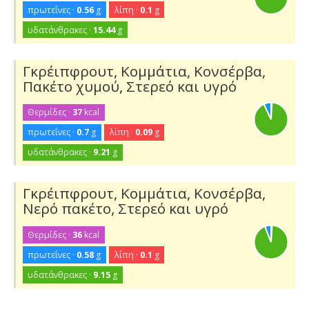
πρωτεΐνες ·
0.56
g
λίπη ·
0.1
g
υδατάνθρακες ·
15.44
g
Γκρέιπφρουτ, Κομμάτια, Κονσέρβα,
Πακέτο χυμού, Στερεό και υγρό
Θερμίδες ·
37
kcal
πρωτεΐνες ·
0.7
g
λίπη ·
0.09
g
υδατάνθρακες ·
9.21
g
Γκρέιπφρουτ, Κομμάτια, Κονσέρβα,
Νερό πακέτο, Στερεό και υγρό
Θερμίδες ·
36
kcal
πρωτεΐνες ·
0.58
g
λίπη ·
0.1
g
υδατάνθρακες ·
9.15
g