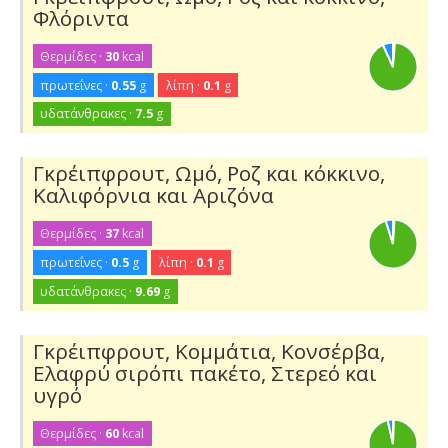
Φλόριντα
Θερμίδες ·
30
kcal
πρωτεΐνες ·
0.55
g
λίπη ·
0.1
g
υδατάνθρακες ·
7.5
g
Γκρέιπφρουτ, Ωμό, Ροζ και κόκκινο,
Καλιφόρνια και Αριζόνα
Θερμίδες ·
37
kcal
πρωτεΐνες ·
0.5
g
λίπη ·
0.1
g
υδατάνθρακες ·
9.69
g
Γκρέιπφρουτ, Κομμάτια, Κονσέρβα,
Ελαφρύ σιρόπι πακέτο, Στερεό και
υγρό
Θερμίδες ·
60
kcal