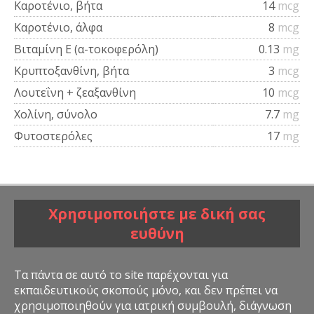
Καροτένιο, βήτα
14
mcg
Καροτένιο, άλφα
8
mcg
Βιταμίνη Ε (α-τοκοφερόλη)
0.13
mg
Κρυπτοξανθίνη, βήτα
3
mcg
Λουτεΐνη + ζεαξανθίνη
10
mcg
Χολίνη, σύνολο
7.7
mg
Φυτοστερόλες
17
mg
Χρησιμοποιήστε με δική σας
ευθύνη
Τα πάντα σε αυτό το site παρέχονται για
εκπαιδευτικούς σκοπούς μόνο, και δεν πρέπει να
χρησιμοποιηθούν για ιατρική συμβουλή, διάγνωση