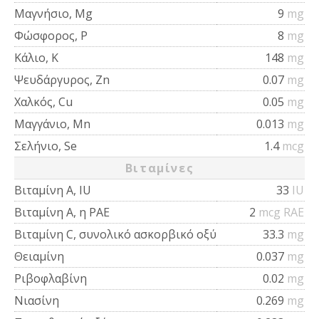
Μαγνήσιο, Mg
9
mg
Φώσφορος, P
8
mg
Κάλιο, K
148
mg
Ψευδάργυρος, Zn
0.07
mg
Χαλκός, Cu
0.05
mg
Μαγγάνιο, Mn
0.013
mg
Σελήνιο, Se
1.4
mcg
Βιταμίνες
Βιταμίνη Α, IU
33
IU
Βιταμίνη Α, η ΡΑΕ
2
mcg RAE
Βιταμίνη C, συνολικό ασκορβικό οξύ
33.3
mg
Θειαμίνη
0.037
mg
Ριβοφλαβίνη
0.02
mg
Νιασίνη
0.269
mg