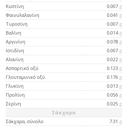
Κυστίνη
0.007
g
Φαινυλαλανίνη
0.041
g
Τυροσίνη
0.007
g
Βαλίνη
0.014
g
Αργινίνη
0.078
g
Ιστιδίνη
0.007
g
Αλανίνη
0.022
g
Ασπαρτικό οξύ
0.123
g
Γλουταμινικό οξύ
0.176
g
Γλυκίνη
0.013
g
Προλίνη
0.056
g
Σερίνη
0.025
g
Σάκχαρα
Σάκχαρα, σύνολο
7.31
g