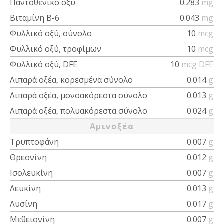
Παντοθενικό οξύ
0.283
mg
Βιταμίνη Β-6
0.043
mg
Φυλλικό οξύ, σύνολο
10
mcg
Φυλλικό οξύ, τροφίμων
10
mcg
Φυλλικό οξύ, DFE
10
mcg DFE
Λιπαρά οξέα, κορεσμένα σύνολο
0.014
g
Λιπαρά οξέα, μονοακόρεστα σύνολο
0.013
g
Λιπαρά οξέα, πολυακόρεστα σύνολο
0.024
g
Αμινοξέα
Τρυπτοφάνη
0.007
g
Θρεονίνη
0.012
g
Ισολευκίνη
0.007
g
Λευκίνη
0.013
g
Λυσίνη
0.017
g
Μεθειονίνη
0.007
g