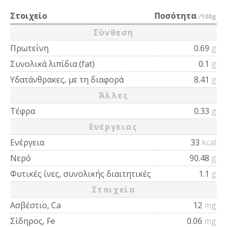
Στοιχείο
Ποσότητα
/100g
Σύνθεση
Πρωτεΐνη
0.69
g
Συνολικά λιπίδια (fat)
0.1
g
Υδατάνθρακες, με τη διαφορά
8.41
g
Άλλες
Τέφρα
0.33
g
Ενέργειας
Ενέργεια
33
kcal
Νερό
90.48
g
Φυτικές ίνες, συνολικής διαιτητικές
1.1
g
Στοιχεία
Ασβέστιο, Ca
12
mg
Σίδηρος, Fe
0.06
mg