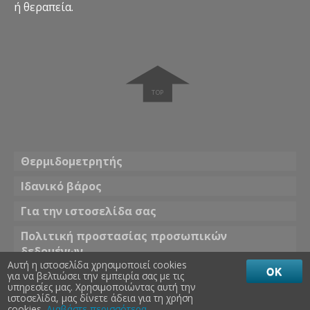
ή θεραπεία.
➧
Θερμιδομετρητής
Ιδανικό βάρος
Για την ιστοσελίδα σας
Πολιτική προστασίας προσωπικών
δεδομένων
Αυτή η ιστοσελίδα χρησιμοποιεί cookies
OK
για να βελτιώσει την εμπειρία σας με τις
Θέμα
υπηρεσίες μας. Χρησιμοποιώντας αυτή την
☀ Φωτεινό χρώμα
Σκούρο χρώμα 🌖
ιστοσελίδα, μας δίνετε άδεια για τη χρήση
cookies.
Διαβάστε περισσότερα