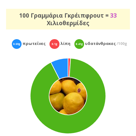
100 Γραμμάρια Γκρέιπφρουτ =
33
Χιλιοθερμίδες
πρωτεΐνες
λίπη
υδατάνθρακες
/100g
0.69g
0.1g
8.41g