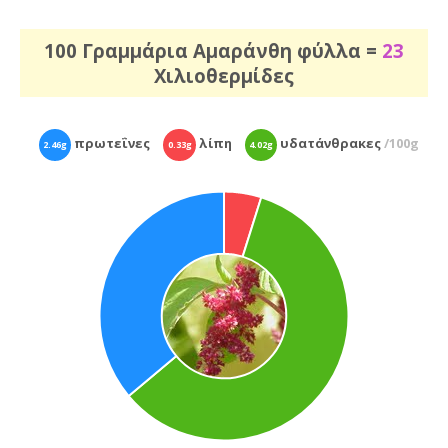
100 Γραμμάρια Αμαράνθη φύλλα =
23
Χιλιοθερμίδες
πρωτεΐνες
λίπη
υδατάνθρακες
/100g
2.46g
0.33g
4.02g