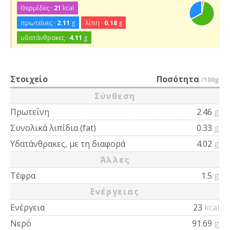
Θερμίδες ·
21
kcal
πρωτεΐνες ·
2.11
g
λίπη ·
0.18
g
υδατάνθρακες ·
4.11
g
Στοιχείο
Ποσότητα
/100g
Σύνθεση
Πρωτεΐνη
2.46
g
Συνολικά λιπίδια (fat)
0.33
g
Υδατάνθρακες, με τη διαφορά
4.02
g
Άλλες
Τέφρα
1.5
g
Ενέργειας
Ενέργεια
23
kcal
Νερό
91.69
g