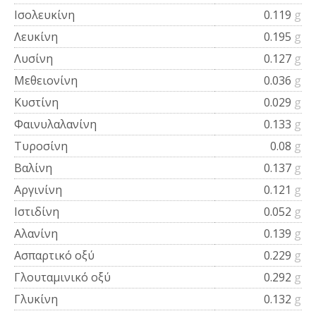
Ισολευκίνη
0.119
g
Λευκίνη
0.195
g
Λυσίνη
0.127
g
Μεθειονίνη
0.036
g
Κυστίνη
0.029
g
Φαινυλαλανίνη
0.133
g
Τυροσίνη
0.08
g
Βαλίνη
0.137
g
Αργινίνη
0.121
g
Ιστιδίνη
0.052
g
Αλανίνη
0.139
g
Ασπαρτικό οξύ
0.229
g
Γλουταμινικό οξύ
0.292
g
Γλυκίνη
0.132
g