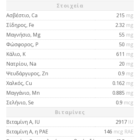
Στοιχεία
Ασβέστιο, Ca
215
mg
Σίδηρος, Fe
2.32
mg
Μαγνήσιο, Mg
55
mg
Φώσφορος, P
50
mg
Κάλιο, K
611
mg
Νατρίου, Na
20
mg
Ψευδάργυρος, Zn
0.9
mg
Χαλκός, Cu
0.162
mg
Μαγγάνιο, Mn
0.885
mg
Σελήνιο, Se
0.9
mcg
Βιταμίνες
Βιταμίνη Α, IU
2917
IU
Βιταμίνη Α, η ΡΑΕ
146
mcg RAE