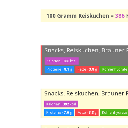
100 Gramm Reiskuchen =
386
K
Snacks, Reiskuchen, Brauner 
Kalorien ·
386
kcal
Proteine ·
8.1
g
Fette ·
3.8
g
Kohlenhydrate
Snacks, Reiskuchen, Brauner
Kalorien ·
392
kcal
Proteine ·
7.6
g
Fette ·
3.8
g
Kohlenhydrate 