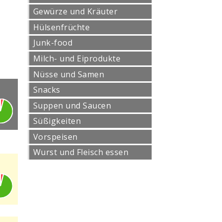
Gewürze und Kräuter
Hülsenfrüchte
Junk-food
Milch- und Eiprodukte
Nüsse und Samen
Snacks
Suppen und Saucen
Süßigkeiten
Vorspeisen
Wurst und Fleisch essen