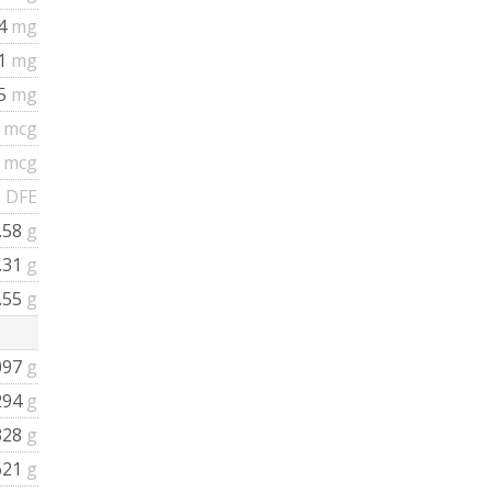
04
mg
11
mg
15
mg
5
mcg
5
mcg
 DFE
.58
g
.31
g
.55
g
097
g
294
g
328
g
621
g