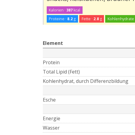
Kalorien ·
387
kcal
Proteine ·
8.2
g
Fette ·
2.8
g
Kohlenhydrate 
Element
Protein
Total Lipid (Fett)
Kohlenhydrat, durch Differenzbildung
Esche
Energie
Wasser