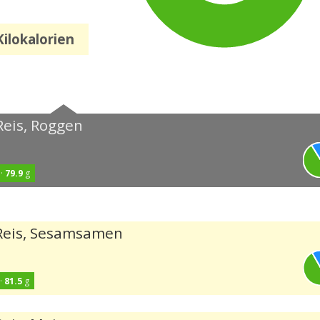
ilokalorien
Reis, Roggen
 ·
79.9
g
 Reis, Sesamsamen
·
81.5
g