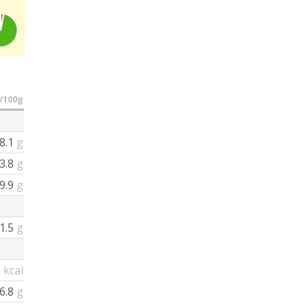
/100g
8.1
g
3.8
g
9.9
g
1.5
g
6
kcal
6.8
g