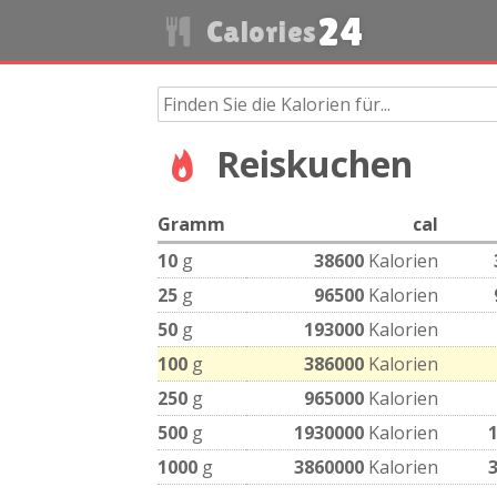
24
Calories
Reiskuchen
Gramm
cal
10
g
38600
Kalorien
25
g
96500
Kalorien
50
g
193000
Kalorien
100
g
386000
Kalorien
250
g
965000
Kalorien
500
g
1930000
Kalorien
1000
g
3860000
Kalorien