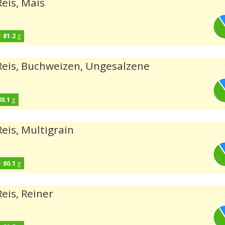
eis, Mais
·
81.2
g
Reis, Buchweizen, Ungesalzene
80.1
g
eis, Multigrain
·
80.1
g
eis, Reiner