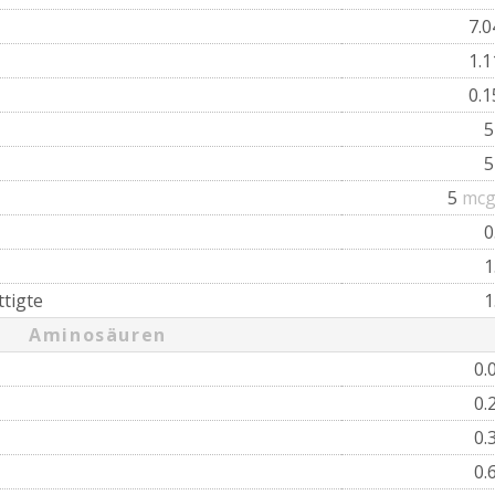
7.
1.
0.
5
mcg
0
1
tigte
1
Aminosäuren
0.
0.
0.
0.