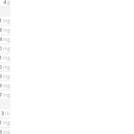
4
g
1
mg
.8
mg
4
mg
0
mg
1
mg
0
mg
3
mg
39
mg
77
mg
3
IU
91
mg
09
mg