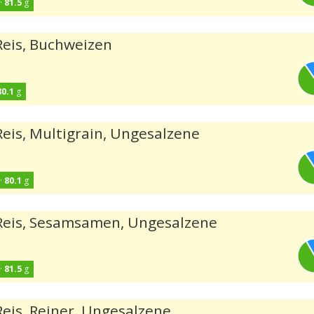
·
81.5
g
Reis, Buchweizen
80.1
g
Reis, Multigrain, Ungesalzene
·
80.1
g
 Reis, Sesamsamen, Ungesalzene
·
81.5
g
Reis, Reiner, Ungesalzene