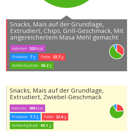
Snacks, Mais auf der Grundlage,
Extrudiert, Chips, Grill-Geschmack, Mit
angereichertem Masa Mehl gemacht
Kalorien ·
523
kcal
Proteine ·
7
g
Fette ·
32.7
g
Kohlenhydrate ·
56.2
g
Snacks, Mais auf der Grundlage,
Extrudiert, Zwiebel-Geschmack
Kalorien ·
499
kcal
Proteine ·
7.7
g
Fette ·
22.6
g
Kohlenhydrate ·
65.1
g