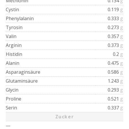
Methionin
0.134
g
Cystin
0.119
g
Phenylalanin
0.333
g
Tyrosin
0.273
g
Valin
0.357
g
Arginin
0.373
g
Histidin
0.2
g
Alanin
0.475
g
Asparaginsäure
0.586
g
Glutaminsäure
1.243
g
Glycin
0.293
g
Proline
0.521
g
Serin
0.337
g
Zucker
—