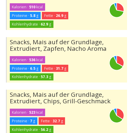
Kalorien ·
510
kcal
Proteine ·
5.8
g
Fette ·
26.9
g
Kohlenhydrate ·
62.9
g
Snacks, Mais auf der Grundlage,
Extrudiert, Zapfen, Nacho Aroma
Kalorien ·
536
kcal
Proteine ·
6.5
g
Fette ·
31.7
g
Kohlenhydrate ·
57.3
g
Snacks, Mais auf der Grundlage,
Extrudiert, Chips, Grill-Geschmack
Kalorien ·
523
kcal
Proteine ·
7
g
Fette ·
32.7
g
Kohlenhydrate ·
56.2
g