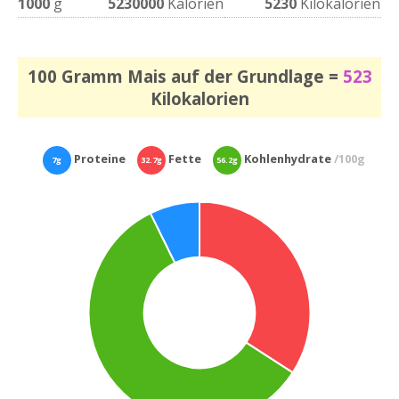
1000
g
5230000
Kalorien
5230
Kilokalorien
100 Gramm Mais auf der Grundlage =
523
Kilokalorien
Proteine
Fette
Kohlenhydrate
/100g
7g
32.7g
56.2g