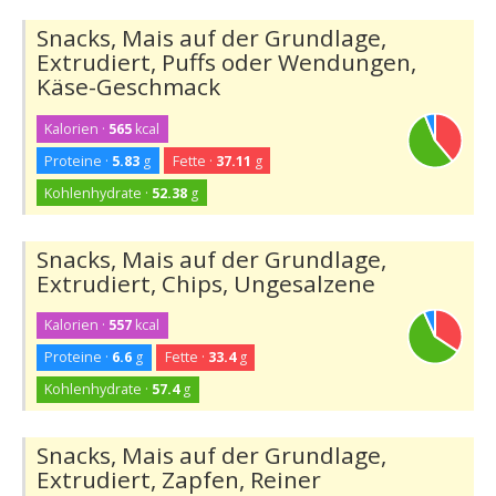
Snacks, Mais auf der Grundlage,
Extrudiert, Puffs oder Wendungen,
Käse-Geschmack
Kalorien ·
565
kcal
Proteine ·
5.83
g
Fette ·
37.11
g
Kohlenhydrate ·
52.38
g
Snacks, Mais auf der Grundlage,
Extrudiert, Chips, Ungesalzene
Kalorien ·
557
kcal
Proteine ·
6.6
g
Fette ·
33.4
g
Kohlenhydrate ·
57.4
g
Snacks, Mais auf der Grundlage,
Extrudiert, Zapfen, Reiner