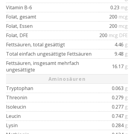
Vitamin B-6
0.23
mg
Folat, gesamt
200
mcg
Folat, Essen
200
mcg
Folat, DFE
200
mcg DFE
Fettsäuren, total gesättigt
4.46
g
Total einfach ungesättigte Fettsäuren
9.48
g
Fettsäuren, insgesamt mehrfach
16.17
g
ungesättigte
Aminosäuren
Tryptophan
0.063
g
Threonin
0.279
g
Isoleucin
0.277
g
Leucin
0.747
g
Lysin
0.284
g