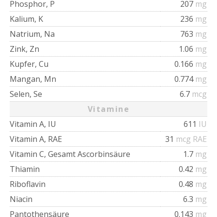
Phosphor, P
207
mg
Kalium, K
236
mg
Natrium, Na
763
mg
Zink, Zn
1.06
mg
Kupfer, Cu
0.166
mg
Mangan, Mn
0.774
mg
Selen, Se
6.7
mcg
Vitamine
Vitamin A, IU
611
IU
Vitamin A, RAE
31
mcg RAE
Vitamin C, Gesamt Ascorbinsäure
1.7
mg
Thiamin
0.42
mg
Riboflavin
0.48
mg
Niacin
6.3
mg
Pantothensäure
0.143
mg