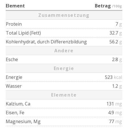
Element
Betrag
/100g
Zusammensetzung
Protein
7
g
Total Lipid (Fett)
32.7
g
Kohlenhydrat, durch Differenzbildung
56.2
g
Andere
Esche
2.8
g
Energie
Energie
523
kcal
Wasser
1.2
g
Elemente
Kalzium, Ca
131
mg
Eisen, Fe
4.9
mg
Magnesium, Mg
77
mg